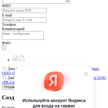
ФИО
E-mail
Телефон
Комментарий
Файл
Даю своё
согласие на обработку персональных данных
ООО «РК-Сервис»
Даю своё
согласие на политику конфиденциальности ООО
«РК-Сервис»
Отправить
Создать карту клиента
Поделиться