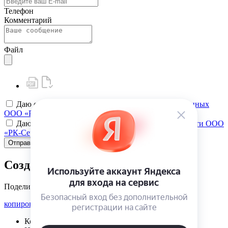
Телефон
Комментарий
Файл
Даю своё
согласие на обработку персональных данных
ООО «РК-Сервис»
Даю своё
согласие на политику конфиденциальности ООО
«РК-Сервис»
Отправить
Создать карту клиента
Поделиться
копировать ссылку
Корзина | {{ cart.items.value.length }}