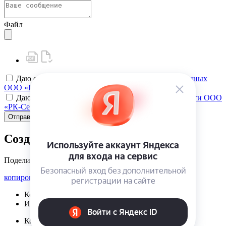
Файл
Даю своё
согласие на обработку персональных данных
ООО «РК-Сервис»
Даю своё
согласие на политику конфиденциальности ООО
«РК-Сервис»
Отправить
Создать карту клиента
Поделиться
копировать ссылку
Корзина | {{ cart.items.value.length }}
Избранное | {{ initData.favoriteProducts.length }}
Корзина | {{ cart.items.value.length }}