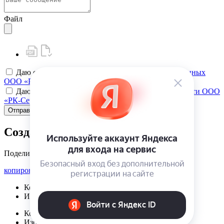
Файл
Даю своё
согласие на обработку персональных данных
ООО «РК-Сервис»
Даю своё
согласие на политику конфиденциальности ООО
«РК-Сервис»
Отправить
Создать карту клиента
Поделиться
копировать ссылку
Корзина | {{ cart.items.value.length }}
Избранное | {{ initData.favoriteProducts.length }}
Корзина | {{ cart.items.value.length }}
Избранное | {{ initData.favoriteProducts.length }}