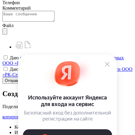
Телефон
Комментарий
Файл
Даю своё
согласие на обработку персональных данных
ООО «РК-Сервис»
Даю своё
согласие на политику конфиденциальности ООО
«РК-Сервис»
Отправить
Создать карту клиента
Поделиться
копировать ссылку
Корзина | {{ cart.items.value.length }}
Избранное | {{ initData.favoriteProducts.length }}