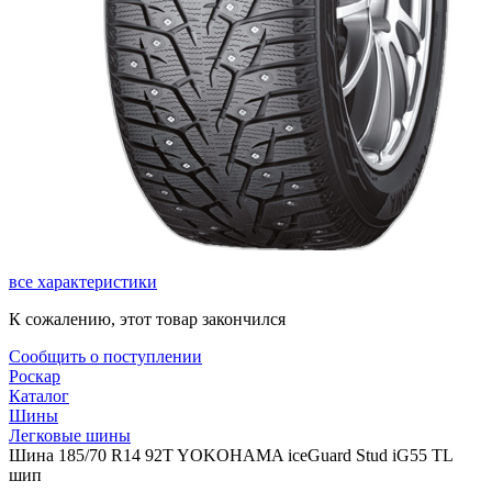
все характеристики
К сожалению, этот товар закончился
Сообщить о поступлении
Роскар
Каталог
Шины
Легковые шины
Шина 185/70 R14 92T YOKOHAMA iceGuard Stud iG55 TL
шип