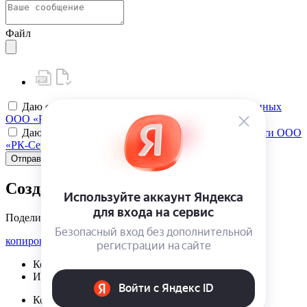
Файл
Даю своё
согласие на обработку персональных данных
ООО «РК-Сервис»
Даю своё
согласие на политику конфиденциальности ООО
«РК-Сервис»
Отправить
Создать карту клиента
Поделиться
копировать ссылку
Корзина | {{ cart.items.value.length }}
Избранное | {{ initData.favoriteProducts.length }}
Корзина | {{ cart.items.value.length }}