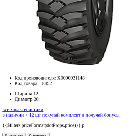
Код производителя: Х0000031148
Код товара: 18452
Ширина
12
Диаметр
20
все характеристики
в наличии > 12 шт
покупай комплект и получай бонусы
{{$filters.priceFormat(slotProps.price)}} p