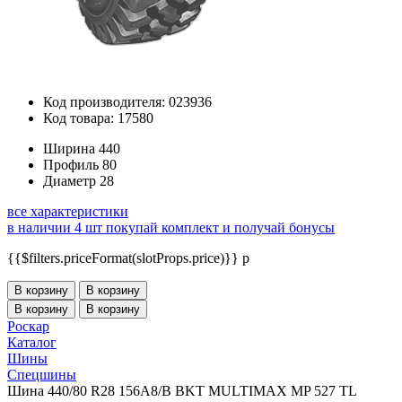
Код производителя: 023936
Код товара: 17580
Ширина
440
Профиль
80
Диаметр
28
все характеристики
в наличии 4 шт
покупай комплект и получай бонусы
{{$filters.priceFormat(slotProps.price)}} p
В корзину
В корзину
В корзину
В корзину
Роскар
Каталог
Шины
Спецшины
Шина 440/80 R28 156A8/B BKT MULTIMAX MP 527 TL