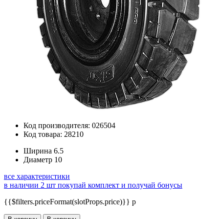
Код производителя: 026504
Код товара: 28210
Ширина
6.5
Диаметр
10
все характеристики
в наличии 2 шт
покупай комплект и получай бонусы
{{$filters.priceFormat(slotProps.price)}} p