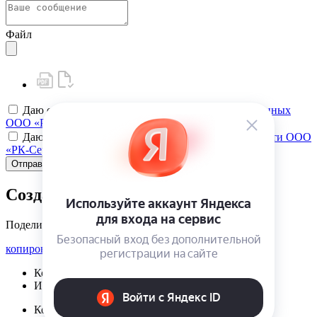
Файл
Даю своё
согласие на обработку персональных данных
ООО «РК-Сервис»
Даю своё
согласие на политику конфиденциальности ООО
«РК-Сервис»
Отправить
Создать карту клиента
Поделиться
копировать ссылку
Корзина | {{ cart.items.value.length }}
Избранное | {{ initData.favoriteProducts.length }}
Корзина | {{ cart.items.value.length }}